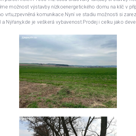
zíme možnost výstavby nízkoenergetického domu na klíč v p
ného vrtu,zpevněná komunikace.Nyní ve stadiu možnosti si za
 Nýřany,kde je veškerá vybavenost.Prodej i celku jako devel