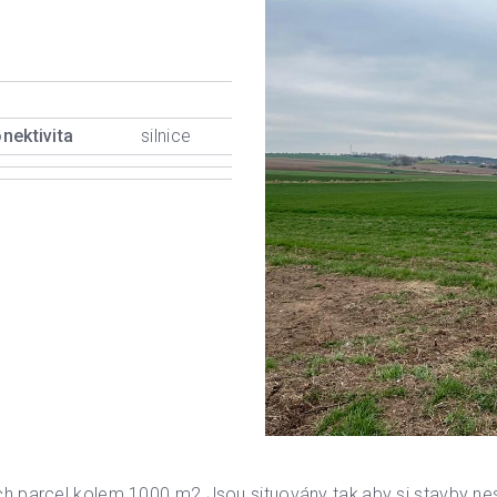
nektivita
silnice
ch parcel kolem 1000 m2.Jsou situovány tak,aby si stavby nes