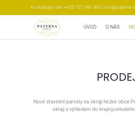
Kontaktujte nás: +420 721 965 960 | info@paterna-i
ÚVOD
O NÁS
NE
PRODEJ
Nové stavební parcely na okraji hezké obce 
okraji s výhledem do krajiny,celodenn