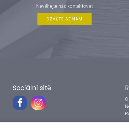
Neváhejte nás kontaktovat
OZVĚTE SE NÁM
Sociální sítě
R
O
N
R