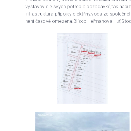
výstavby dle svých potřeb a požadavků,tak nabí
infrastruktura-přípojky elektřiny,voda ze společ
není časově omezena.Blízko Heřmanova Huť,Stod a