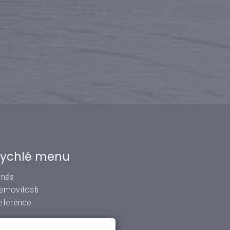
ychlé menu
 nás
emovitosti
eference