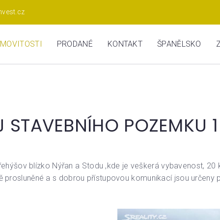
nvest.cz
MOVITOSTI
PRODANÉ
KONTAKT
ŠPANĚLSKO
 STAVEBNÍHO POZEMKU 1
Přehýšov blízko Nýřan a Stodu ,kde je veškerá vybavenost, 2
ě prosluněné a s dobrou přístupovou komunikací jsou určeny pro