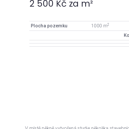
2 500 Kč za m²
2
Plocha pozemku
1000 m
Ko
V místě pěkně vytvořená studie několika stavební