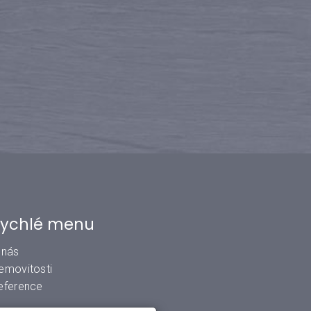
ychlé menu
 nás
emovitosti
eference