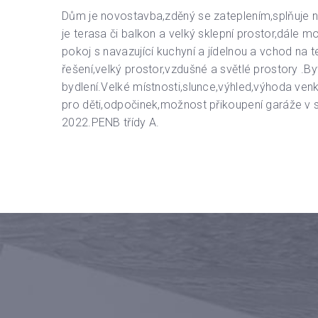
Dům je novostavba,zděný se zateplením,splňuje n
je terasa či balkon a velký sklepní prostor,dále
pokoj s navazující kuchyní a jídelnou a vchod na 
řešení,velký prostor,vzdušné a světlé prostory .B
bydlení.Velké místnosti,slunce,výhled,výhoda ve
pro děti,odpočinek,možnost přikoupení garáže v 
2022.PENB třídy A.