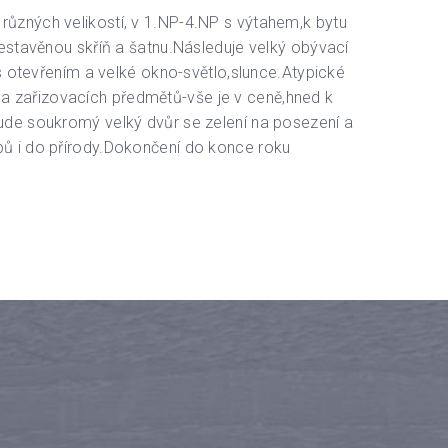
ůzných velikostí, v 1.NP-4.NP s výtahem,k bytu
estavěnou skříň a šatnu.Následuje velký obývací
s otevřením a velké okno-světlo,slunce.Atypické
dů a zařizovacích předmětů-vše je v ceně,hned k
ude soukromý velký dvůr se zelení na posezení a
pů i do přírody.Dokončení do konce roku