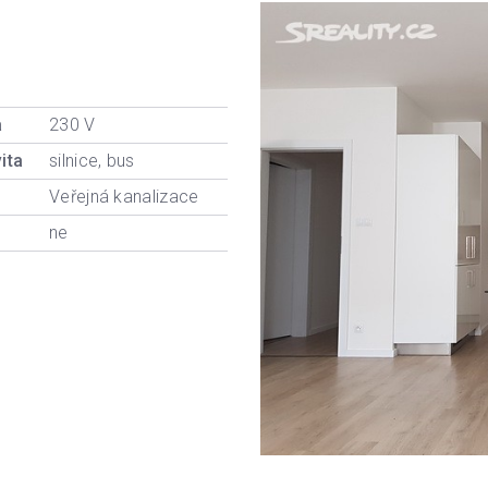
a
230 V
ita
silnice, bus
Veřejná kanalizace
ne