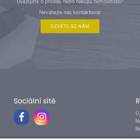
Uvažujete o prodeji, nebo nákupu nemovitosti?
Neváhejte nás kontaktovat
OZVĚTE SE NÁM
Sociální sítě
R
O
N
R