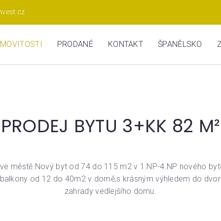
nvest.cz
MOVITOSTI
PRODANÉ
KONTAKT
ŠPANĚLSKO
PRODEJ BYTU 3+KK 82 M²
ita ve městě.Nový byt od 74 do 115 m2 v 1.NP-4.NP nového byt
y a balkony od 12 do 40m2 v domě,s krásným výhledem do dvora
zahrady vedlejšího domu.