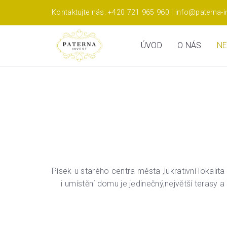
Kontaktujte nás: +420 721 965 960 | info@paterna-i
ÚVOD
O NÁS
NE
Písek-u starého centra města ,lukrativní lokal
i umístění domu je jedinečný,největší teras