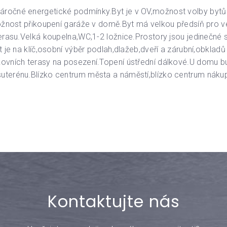
áročné energetické podmínky.Byt je v OV,možnost volby bytů r
 možnost přikoupení garáže v domě.Byt má velkou předsíň pro v
terasu.Velká koupelna,WC,1-2 ložnice.Prostory jsou jedinečné 
yt je na klíč,osobní výběr podlah,dlažeb,dveří a zárubní,obkla
nkovních terasy na posezení.Topení ústřední dálkové.U domu b
suterénu.Blízko centrum města a náměstí,blízko centrum náku
Kontaktujte nás