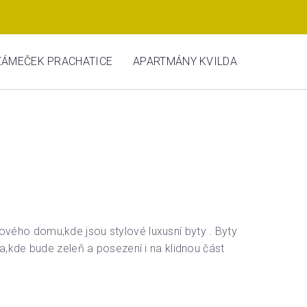
ZÁMEČEK PRACHATICE
APARTMÁNY KVILDA
ového domu,kde jsou stylové luxusní byty . Byty
,kde bude zeleň a posezení i na klidnou část