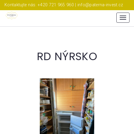
Kontaktujte nás: +420 721 965 960 | info@paterna-invest.cz
Menu
RD NÝRSKO