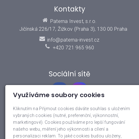
Kontakty
Paterna Invest, s.r.o.
Jičínská 226/17, Žižkov (Praha 3), 130 00 Praha
info@paterna-invest.cz
+420 721 965 960
Sociální sítě
Využíváme soubory cookies
Kliknutím na Přijmout cookies dáváte souhlas s uložením
vybraných cookies (nutné, preferenční, výkonnostní,
Rychlé menu
marketingové). Cookies používáme pro lepší fungování
našeho webu, měření jeho výkonnosti a cílení a
O nás
personalizaci reklam. To jaké cookies budou uloženy,