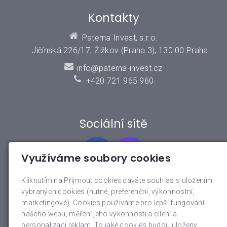
Kontakty
Paterna Invest, s.r.o.
Jičínská 226/17, Žižkov (Praha 3), 130 00 Praha
info@paterna-invest.cz
+420 721 965 960
Sociální sítě
Využíváme soubory cookies
Kliknutím na Přijmout cookies dáváte souhlas s uložením
vybraných cookies (nutné, preferenční, výkonnostní,
Rychlé menu
marketingové). Cookies používáme pro lepší fungování
našeho webu, měření jeho výkonnosti a cílení a
O nás
personalizaci reklam. To jaké cookies budou uloženy,