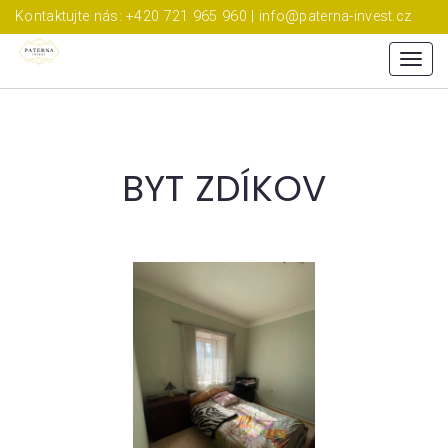
Kontaktujte nás: +420 721 965 960 | info@paterna-invest.cz
Menu
BYT ZDÍKOV