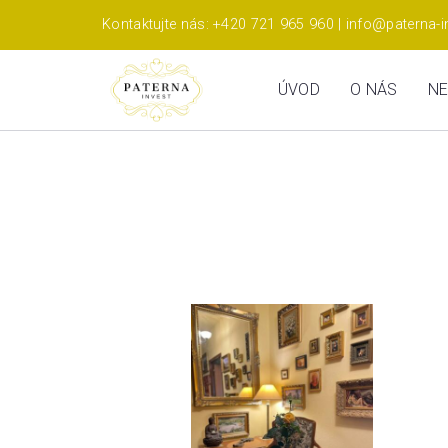
Kontaktujte nás: +420 721 965 960 | info@paterna-i
ÚVOD
O NÁS
NE